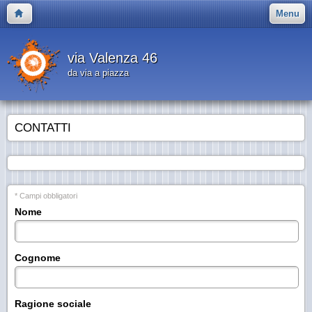
Menu
via Valenza 46
da via a piazza
CONTATTI
* Campi obbligatori
Nome
Cognome
Ragione sociale